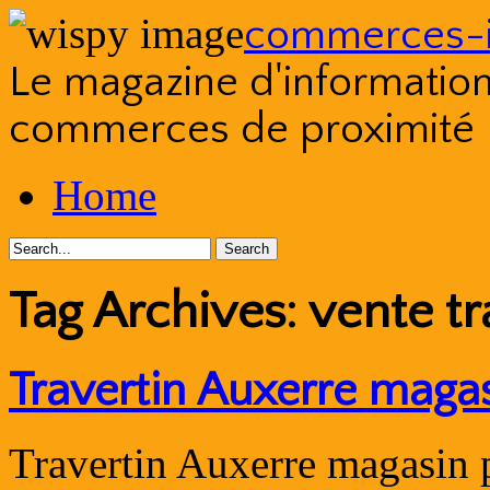
commerces-i
Le magazine d'information s
commerces de proximité
Skip
Home
to
content
Tag Archives:
vente tr
Travertin Auxerre maga
Travertin Auxerre magasin p