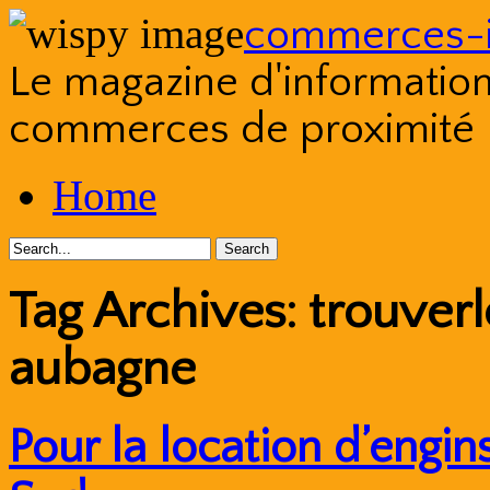
commerces-i
Le magazine d'information s
commerces de proximité
Skip
Home
to
content
Tag Archives:
trouverl
aubagne
Pour la location d’engi