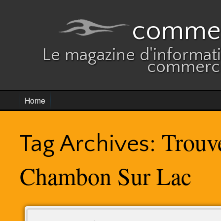
commer
Le magazine d'informatio
commerce
Home
Trouv
Tag Archives:
Chambon Sur Lac