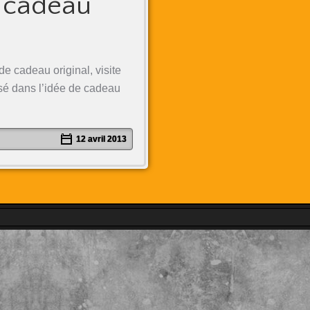
e cadeau
e cadeau original, visite
isé dans l’idée de cadeau
12 avril 2013