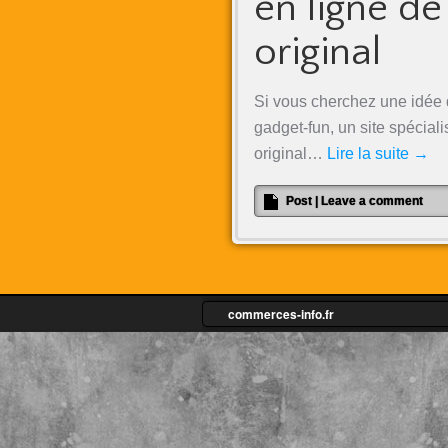
en ligne d
original
Si vous cherchez une idée d
gadget-fun, un site spécial
original…
Lire la suite
→
Post
|
Leave a comment
commerces-info.fr