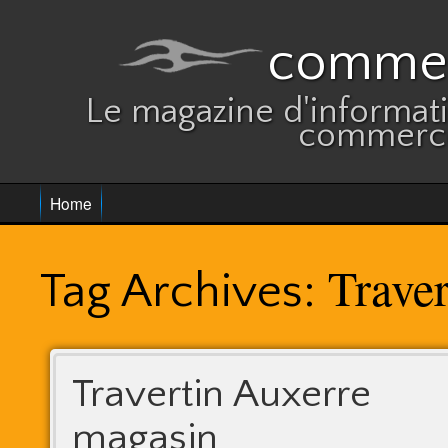
commer
Le magazine d'informatio
commerce
Home
Traver
Tag Archives:
Travertin Auxerre
magasin