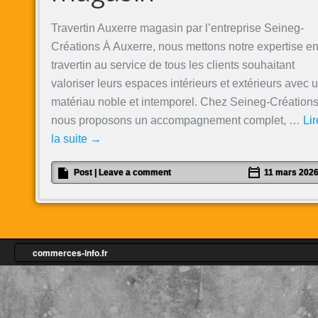
Travertin Auxerre magasin par l’entreprise Seineg-
Créations À Auxerre, nous mettons notre expertise e
travertin au service de tous les clients souhaitant
valoriser leurs espaces intérieurs et extérieurs avec 
matériau noble et intemporel. Chez Seineg-Créations
nous proposons un accompagnement complet, …
Lir
la suite
→
Post
|
Leave a comment
11 mars 202
commerces-info.fr