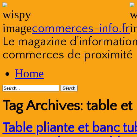
commerces-info.fr
Le magazine d'information s
commerces de proximité
Skip
Home
to
content
Tag Archives:
table et
Table pliante et banc tub