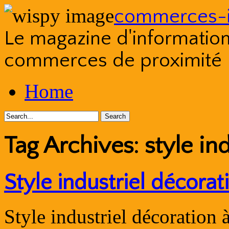
commerces-i
Le magazine d'information s
commerces de proximité
Skip
Home
to
content
Tag Archives:
style in
Style industriel décora
Style industriel décoration