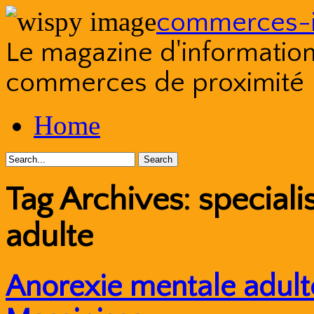
commerces-i
Le magazine d'information s
commerces de proximité
Skip
Home
to
content
Tag Archives:
speciali
adulte
Anorexie mentale adult