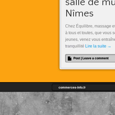
salle de m
Nîmes
Chez Équilibre, massage et
à tous et toutes, que vous
jeunes, venez vous entraîner
tranquillité
Lire la suite
→
Post
|
Leave a comment
commerces-info.fr