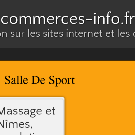
commerces-info.fr
n sur les sites internet et l
Salle De Sport
:
 Massage et
 Nîmes,