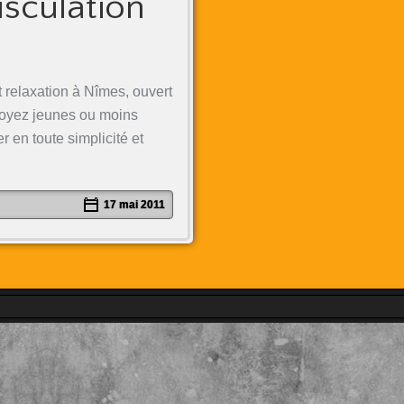
usculation
 relaxation à Nîmes, ouvert
 soyez jeunes ou moins
 en toute simplicité et
17 mai 2011