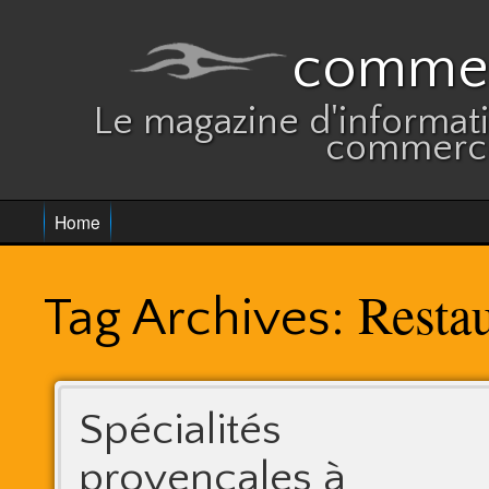
commer
Le magazine d'informatio
commerce
Home
Resta
Tag Archives:
Spécialités
provençales à