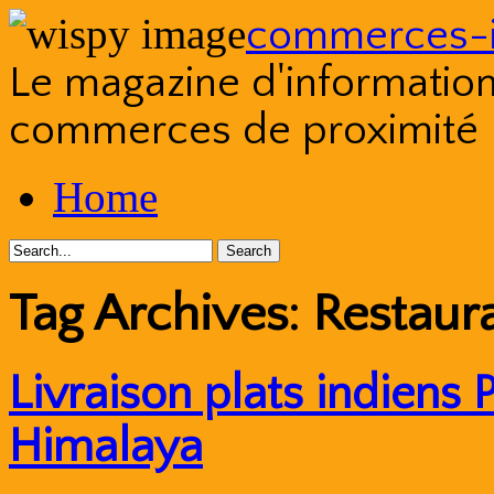
commerces-i
Le magazine d'information s
commerces de proximité
Skip
Home
to
content
Tag Archives:
Restaur
Livraison plats indiens 
Himalaya