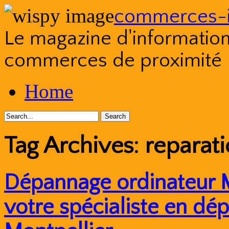
commerces-i
Le magazine d'information s
commerces de proximité
Skip
Home
to
content
Tag Archives:
reparati
Dépannage ordinateur M
votre spécialiste en dé