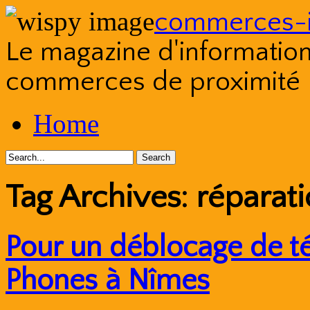
commerces-i
Le magazine d'information s
commerces de proximité
Skip
Home
to
content
Tag Archives:
réparat
Pour un déblocage de t
Phones à Nîmes