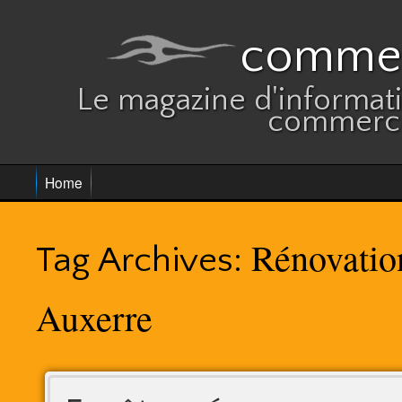
commer
Le magazine d'informatio
commerce
Home
Rénovatio
Tag Archives:
Auxerre