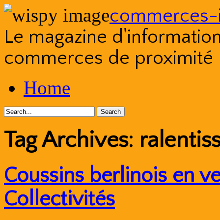
commerces-i
Le magazine d'information s
commerces de proximité
Skip
Home
to
content
Tag Archives:
ralentis
Coussins berlinois en v
Collectivités