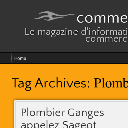
commer
Le magazine d'informatio
commerce
Home
Plomb
Tag Archives:
Plombier Ganges
appelez Sageot