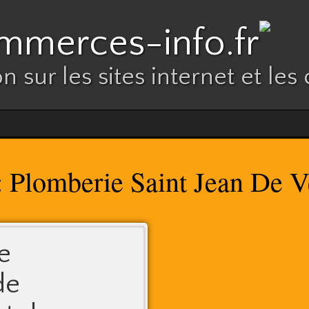
mmerces-info.fr
n sur les sites internet et l
Plomberie Saint Jean De 
:
e
de