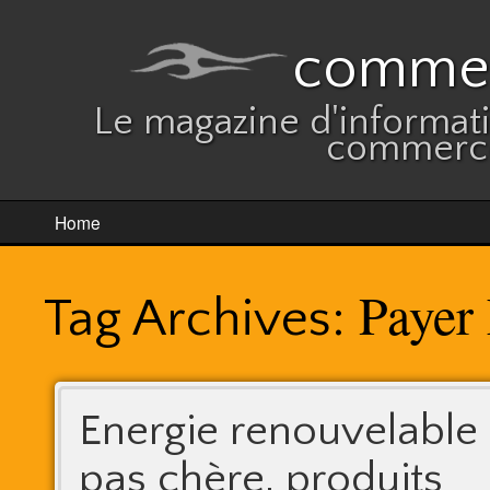
commer
Le magazine d'informatio
commerce
Home
Payer 
Tag Archives:
Energie renouvelable
pas chère, produits