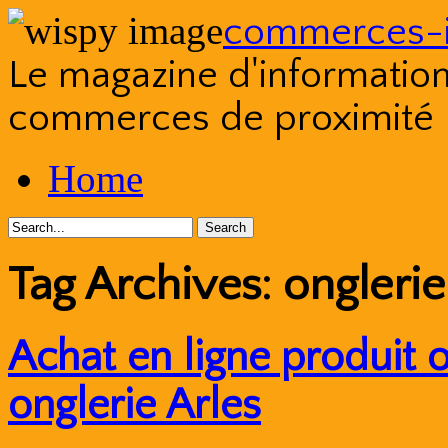
commerces-i
Le magazine d'information s
commerces de proximité
Skip
Home
to
content
Tag Archives:
onglerie
Achat en ligne produit 
onglerie Arles