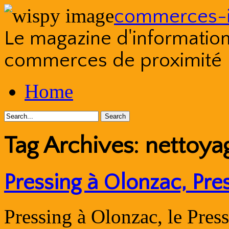
commerces-i
Le magazine d'information s
commerces de proximité
Skip
Home
to
content
Tag Archives:
nettoya
Pressing à Olonzac, Pre
Pressing à Olonzac, le Pres