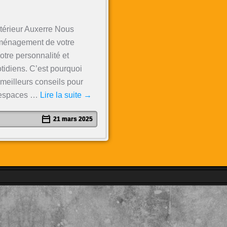
térieur Auxerre Nous
ménagement de votre
votre personnalité et
tidiens. C’est pourquoi
eilleurs conseils pour
s espaces …
Lire la suite
→
21 mars 2025