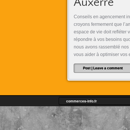
Auxerre
Conseils en agencement in
croyons fermement que l’a
espace de vie doit refléter 
répondre à vos besoins quo
nous avons rassemblé nos m
vous aider à optimiser vo
Post
|
Leave a comment
commerces-info.fr