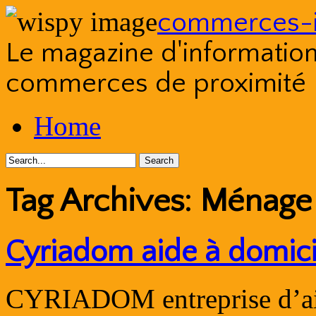
commerces-i
Le magazine d'information s
commerces de proximité
Skip
Home
to
content
Tag Archives:
Ménage
Cyriadom aide à domici
CYRIADOM entreprise d’aid