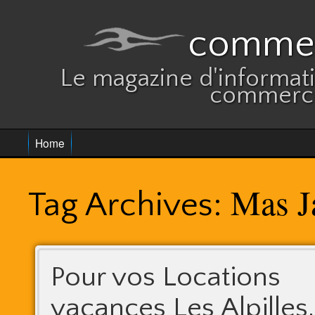
commer
Le magazine d'informatio
commerce
Home
Mas J
Tag Archives:
Pour vos Locations
vacances Les Alpilles,