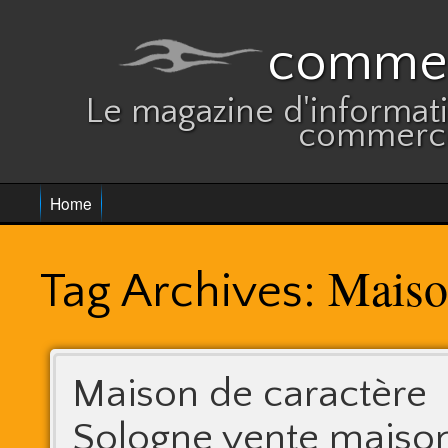
commer
Le magazine d'informatio
commerce
Home
Maiso
Tag Archives:
Maison de caractère
Sologne vente maiso