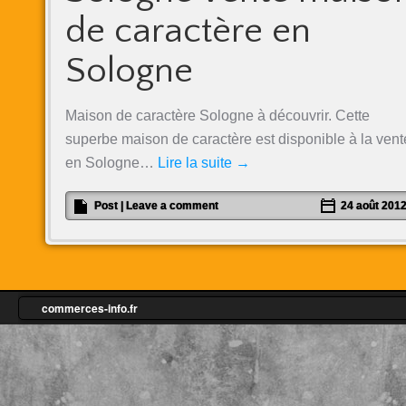
de caractère en
Sologne
Maison de caractère Sologne à découvrir. Cette
superbe maison de caractère est disponible à la vent
en Sologne…
Lire la suite
→
Post
|
Leave a comment
24 août 201
commerces-info.fr