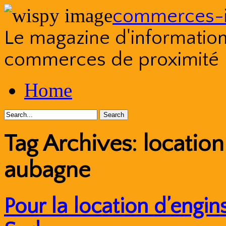
commerces-i
Le magazine d'information s
commerces de proximité
Skip
Home
to
content
Tag Archives:
location
aubagne
Pour la location d’engi