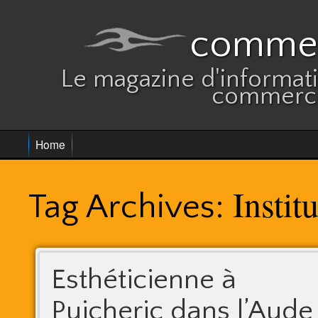
commer
Le magazine d'informatio
commerce
Home
Instit
Tag Archives:
Esthéticienne à
Puicheric dans l’Aude