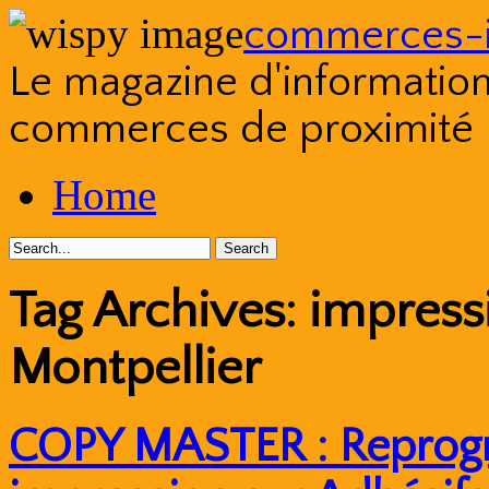
commerces-i
Le magazine d'information s
commerces de proximité
Skip
Home
to
content
Tag Archives:
impressi
Montpellier
COPY MASTER : Reprogra