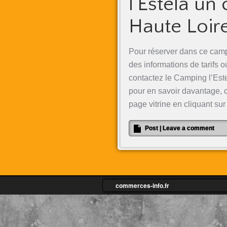
l’Estela un
Haute Loir
Pour réserver dans ce camp
des informations de tarifs o
contactez le Camping l’Est
pour en savoir davantage, cl
page vitrine en cliquant su
Post
|
Leave a comment
commerces-info.fr