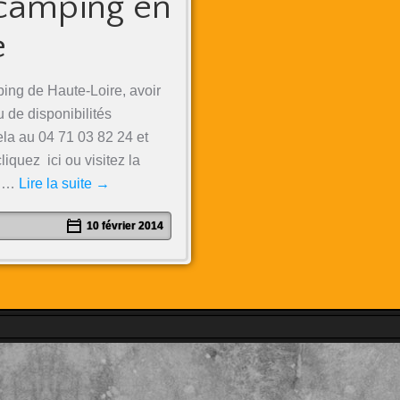
 camping en
e
ing de Haute-Loire, avoir
u de disponibilités
ela au 04 71 03 82 24 et
iquez ici ou visitez la
r …
Lire la suite
→
10 février 2014