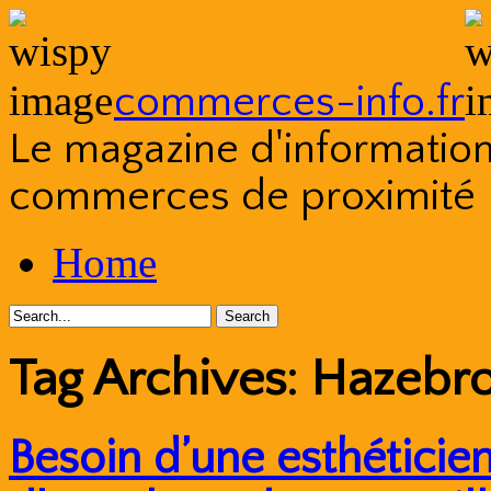
commerces-info.fr
Le magazine d'information s
commerces de proximité
Skip
Home
to
content
Tag Archives:
Hazebr
Besoin d’une esthéticien