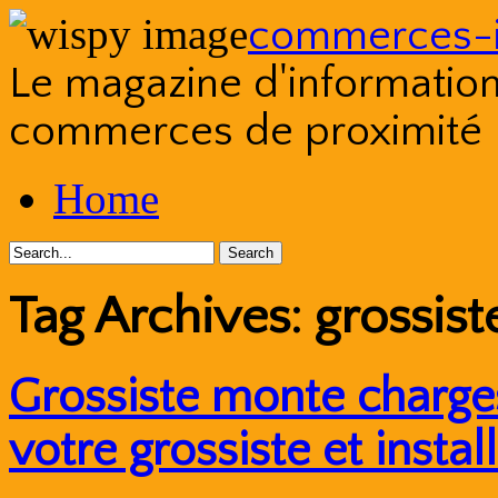
commerces-i
Le magazine d'information s
commerces de proximité
Skip
Home
to
content
Tag Archives:
grossis
Grossiste monte charg
votre grossiste et insta