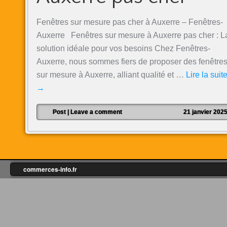
Fenêtres sur mesure pas cher à Auxerre – Fenêtres-
Auxerre Fenêtres sur mesure à Auxerre pas cher : L
solution idéale pour vos besoins Chez Fenêtres-
Auxerre, nous sommes fiers de proposer des fenêtre
sur mesure à Auxerre, alliant qualité et …
Lire la suit
→
Post
|
Leave a comment
21 janvier 202
commerces-info.fr