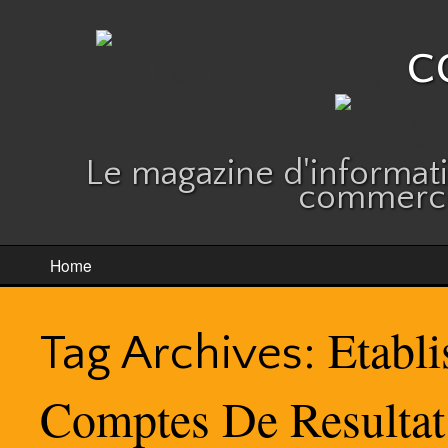
c
Le magazine d'informatio
commerce
Home
Etabli
Tag Archives:
Comptes De Resulta