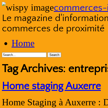
commerces-i
Le magazine d'information s
commerces de proximité
Skip
Home
to
content
Tag Archives:
entrepr
Home staging Auxerre
Home Staging à Auxerre : D