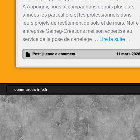
À Appoigny, nous accompagnons depuis plusieurs
années les particuliers et les professionnels dans
leurs projets de revêtement de sols et de murs. Notre
entreprise Seineg-Créations met son expertise au
service de la pose de carrelage …
Lire la suite
→
Post
|
Leave a comment
11 mars 202
commerces-info.fr