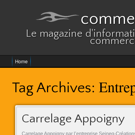
commer
Le magazine d'informatio
commerce
Home
Entre
Tag Archives:
Carrelage Appoigny
Carrelage Appoigny par l’entreprise Seineg-Création