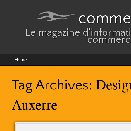
commer
Le magazine d'informatio
commerce
Home
Desig
Tag Archives:
Auxerre