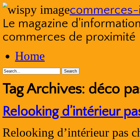
commerces-i
Le magazine d'information s
commerces de proximité
Skip
Home
to
content
Tag Archives:
déco pa
Relooking d’intérieur p
Relooking d’intérieur pas c