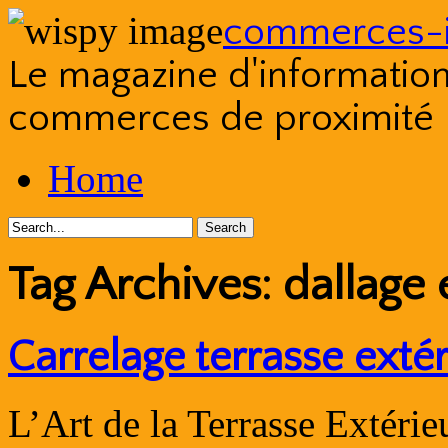
commerces-i
Le magazine d'information s
commerces de proximité
Skip
Home
to
content
Tag Archives:
dallage 
Carrelage terrasse exté
L’Art de la Terrasse Extérie