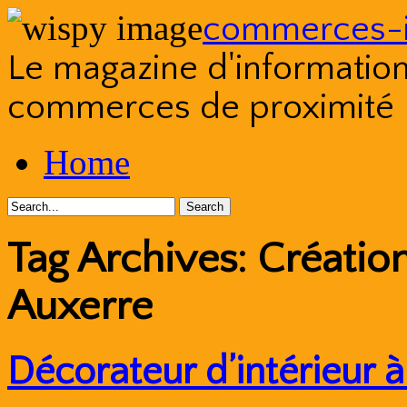
commerces-i
Le magazine d'information s
commerces de proximité
Skip
Home
to
content
Tag Archives:
Créatio
Auxerre
Décorateur d’intérieur 