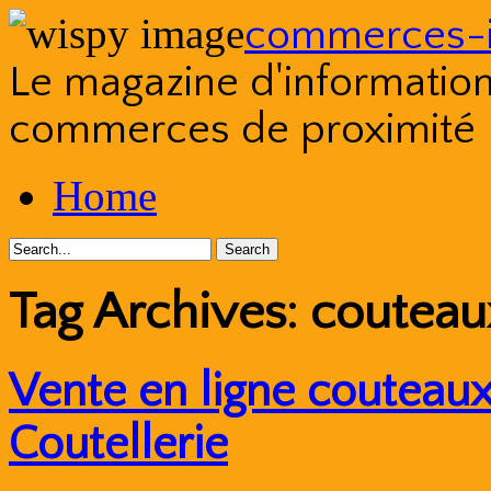
commerces-i
Le magazine d'information s
commerces de proximité
Skip
Home
to
content
Tag Archives:
couteaux
Vente en ligne couteaux
Coutellerie