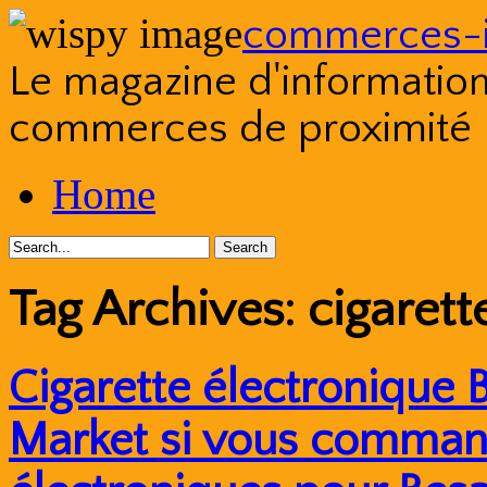
commerces-i
Le magazine d'information s
commerces de proximité
Skip
Home
to
content
Tag Archives:
cigaret
Cigarette électronique 
Market si vous command