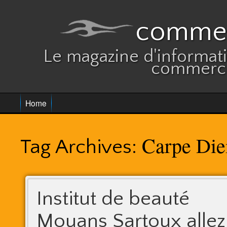
commer
Le magazine d'informatio
commerce
Home
Carpe Di
Tag Archives:
Institut de beauté
Mouans Sartoux allez