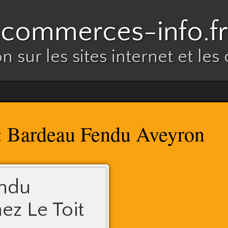
commerces-info.fr
n sur les sites internet et l
Bardeau Fendu Aveyron
:
endu
ez Le Toit