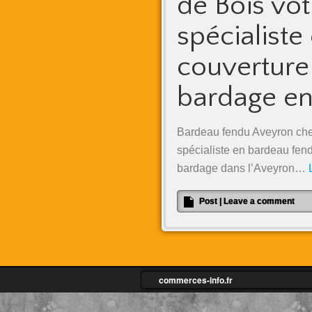
de Bois vot
spécialiste
couverture
bardage e
Bardeau fendu Aveyron che
spécialiste en bardeau fend
bardage dans l’Aveyron…
Post
|
Leave a comment
commerces-info.fr