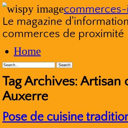
commerces-i
Le magazine d'information s
commerces de proximité
Skip
Home
to
content
Tag Archives:
Artisan 
Auxerre
Pose de cuisine traditio