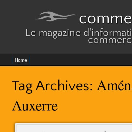
commer
Le magazine d'informatio
commerce
Home
Aména
Tag Archives:
Auxerre