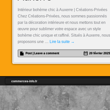
Intérieur bohème chic à Auxerre | Créations-Privées
Chez Créations-Privées, nous sommes passionnés
par la décoration intérieure et nous mettons tout en
œuvre pour sublimer votre espace avec un style
bohème chic unique et raffiné. Situés à Auxerre, nou
proposons une …
Lire la suite
→
Post
|
Leave a comment
20 février 202
commerces-info.fr