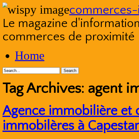
commerces-i
Le magazine d'information s
commerces de proximité
Skip
Home
to
content
Tag Archives:
agent i
Agence immobilière et c
immobilères à Capestan