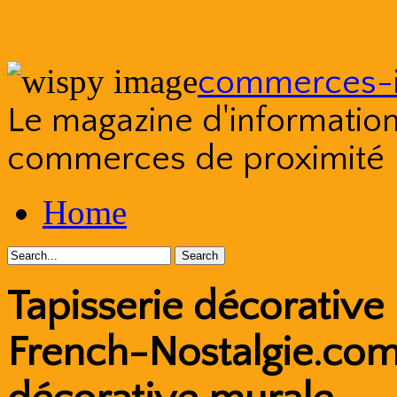
commerces-i
Le magazine d'information s
commerces de proximité
Skip
Home
to
content
Tapisserie décorativ
French-Nostalgie.com 