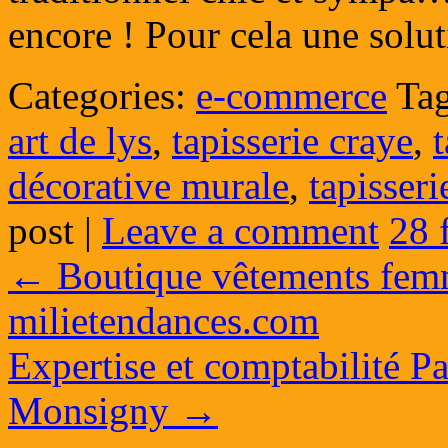
encore ! Pour cela une sol
Categories:
e-commerce
Tag
art de lys
,
tapisserie craye
,
décorative murale
,
tapisser
post
|
Leave a comment
28 
←
Boutique vêtements femm
milietendances.com
Expertise et comptabilité Pa
Monsigny
→